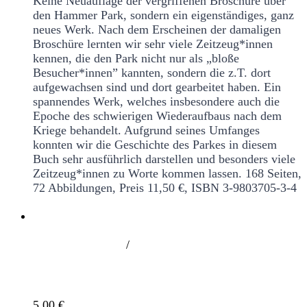
Keine Neuauflage der vergriffenen Broschüre über
den Hammer Park, sondern ein eigenständiges, ganz
neues Werk. Nach dem Erscheinen der damaligen
Broschüre lernten wir sehr viele Zeitzeug*innen
kennen, die den Park nicht nur als „bloße
Besucher*innen” kannten, sondern die z.T. dort
aufgewachsen sind und dort gearbeitet haben. Ein
spannendes Werk, welches insbesondere auch die
Epoche des schwierigen Wiederaufbaus nach dem
Kriege behandelt. Aufgrund seines Umfanges
konnten wir die Geschichte des Parkes in diesem
Buch sehr ausführlich darstellen und besonders viele
Zeitzeug*innen zu Worte kommen lassen.
168 Seiten,
72 Abbildungen, Preis 11,50 €, ISBN 3-9803705-3-4
/
750 Jahre Hamm. Vom Dorf zum Stadtteil
5,00
€