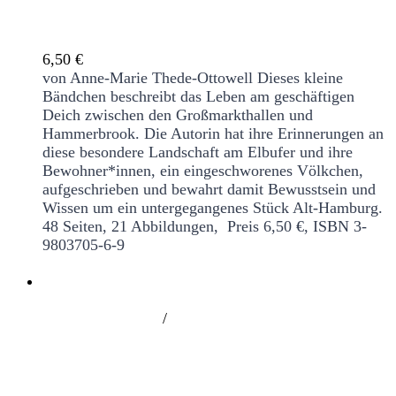
Vom alten Stadtdeich
6,50
€
von Anne-Marie Thede-Ottowell
Dieses kleine
Bändchen beschreibt das Leben am geschäftigen
Deich zwischen den Großmarkthallen und
Hammerbrook. Die Autorin hat ihre Erinnerungen an
diese besondere Landschaft am Elbufer und ihre
Bewohner*innen, ein eingeschworenes Völkchen,
aufgeschrieben und bewahrt damit Bewusstsein und
Wissen um ein untergegangenes Stück Alt-Hamburg.
48 Seiten, 21 Abbildungen, Preis 6,50 €, ISBN 3-
9803705-6-9
/
Veränderungen 1894-1994. Hamburg-
Hamm im Spiegel erlebter Geschichte(n)