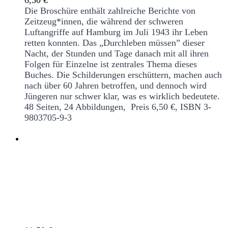
6,50
€
Die Broschüre enthält zahlreiche Berichte von
Zeitzeug*innen, die während der schweren
Luftangriffe auf Hamburg im Juli 1943 ihr Leben
retten konnten. Das „Durchleben müssen” dieser
Nacht, der Stunden und Tage danach mit all ihren
Folgen für Einzelne ist zentrales Thema dieses
Buches. Die Schilderungen erschüttern, machen auch
nach über 60 Jahren betroffen, und dennoch wird
Jüngeren nur schwer klar, was es wirklich bedeutete.
48 Seiten, 24 Abbildungen, Preis 6,50 €, ISBN 3-
9803705-9-3
Es war ja Krieg. Zeitzeugen erinnern sich
an die Luftangriffe auf London-Holborn
und Hamburg-Hamm