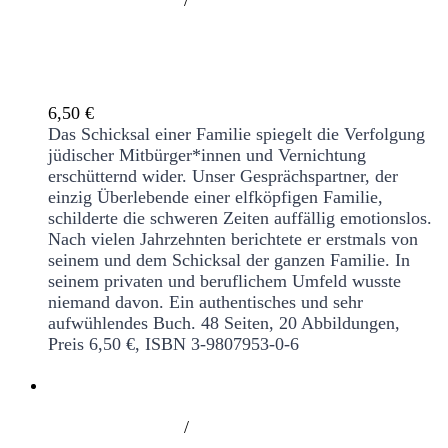
Wir zogen in die Hammer Landstraße.
Leben und Sterben einer jüdischen Familie
6,50
€
Das Schicksal einer Familie spiegelt die Verfolgung
jüdischer Mitbürger*innen und Vernichtung
erschütternd wider. Unser Gesprächspartner, der
einzig Überlebende einer elfköpfigen Familie,
schilderte die schweren Zeiten auffällig emotionslos.
Nach vielen Jahrzehnten berichtete er erstmals von
seinem und dem Schicksal der ganzen Familie. In
seinem privaten und beruflichem Umfeld wusste
niemand davon. Ein authentisches und sehr
aufwühlendes Buch.
48 Seiten, 20 Abbildungen,
Preis 6,50 €, ISBN 3-9807953-0-6
/