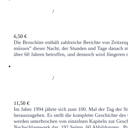
/
Juli 1943
6,50
€
Die Broschüre enthält zahlreiche Berichte von Zeitze
müssen” dieser Nacht, der Stunden und Tage danach mi
über 60 Jahren betroffen, und dennoch wird Jüngeren n
/
Veränderungen 1894-1994. Hamburg-Hamm i
11,50
€
Im Jahre 1994 jährte sich zum 100. Mal der Tag der S
herauszugeben. Es stellt die komplette Geschichte de
werden unterbrochen von einzelnen Kapiteln zur Geschi
Nachschlagewerk dar.
192 Seiten, 60 Abbildungen, Pr