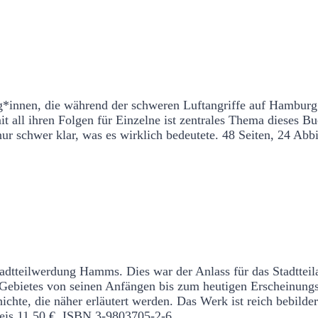
ug*innen, die während der schweren Luftangriffe auf Hamburg
t all ihren Folgen für Einzelne ist zentrales Thema dieses B
ur schwer klar, was es wirklich bedeutete.
48 Seiten, 24 Abb
m Spiegel erlebter Geschichte(n)
tadtteilwerdung Hamms. Dies war der Anlass für das Stadtte
s Gebietes von seinen Anfängen bis zum heutigen Erscheinung
chte, die näher erläutert werden. Das Werk ist reich bebilder
eis 11,50 €, ISBN 3-9803705-2-6