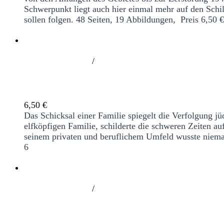
Schwerpunkt liegt auch hier einmal mehr auf den Sch
sollen folgen.
48 Seiten, 19 Abbildungen, Preis 6,50
/
Wir zogen in die Hammer Landstraße. Leben
6,50
€
Das Schicksal einer Familie spiegelt die Verfolgung j
elfköpfigen Familie, schilderte die schweren Zeiten au
seinem privaten und beruflichem Umfeld wusste niema
6
/
Zwischen Massenevakuierung und Klassenfa