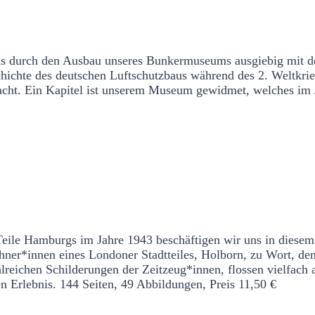
ns durch den Ausbau unseres Bunkermuseums ausgiebig mit d
chichte des deutschen Luftschutzbaus während des 2. Weltkrie
acht. Ein Kapitel ist unserem Museum gewidmet, welches im J
h an die Luftangriffe auf London-Holborn und H
 Teile Hamburgs im Jahre 1943 beschäftigen wir uns in diesem
nnen eines Londoner Stadtteiles, Holborn, zu Wort, denn a
lreichen Schilderungen der Zeitzeug*innen, flossen vielfach
n Erlebnis.
144 Seiten, 49 Abbildungen, Preis 11,50 €