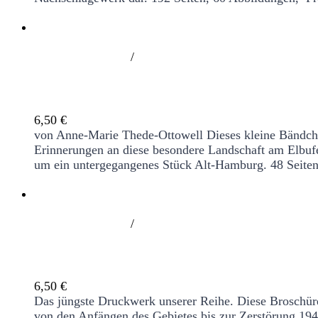
/
Vom alten Stadtdeich
6,50
€
von Anne-Marie Thede-Ottowell
Dieses kleine Bändch
Erinnerungen an diese besondere Landschaft am Elbuf
um ein untergegangenes Stück Alt-Hamburg.
48 Seite
/
Wir haben uns immer gegenseitig geholfe
6,50
€
Das jüngste Druckwerk unserer Reihe. Diese Broschüre
von den Anfängen des Gebietes bis zur Zerstörung 194