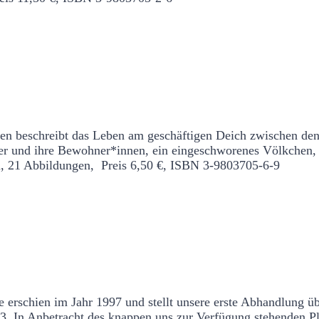
en beschreibt das Leben am geschäftigen Deich zwischen de
er und ihre Bewohner*innen, ein eingeschworenes Völkchen,
n, 21 Abbildungen, Preis 6,50 €, ISBN 3-9803705-6-9
n. Erinnerungen an Hammerbrook
 erschien im Jahr 1997 und stellt unsere erste Abhandlung ü
3. In Anbetracht des knappen uns zur Verfügung stehenden Pl