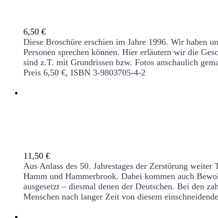
Es war ein unterirdischer Bunker
6,50
€
Diese Broschüre erschien im Jahre 1996. Wir haben u
Personen sprechen können. Hier erläutern wir die Ges
sind z.T. mit Grundrissen bzw. Fotos anschaulich gem
Preis 6,50 €, ISBN 3-9803705-4-2
Es war ja Krieg. Zeitzeugen erinnern sic
11,50
€
Aus Anlass des 50. Jahrestages der Zerstörung weiter
Hamm und Hammerbrook. Dabei kommen auch Bewohner*i
ausgesetzt – diesmal denen der Deutschen. Bei den zah
Menschen nach langer Zeit von diesem einschneidende