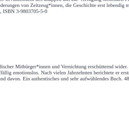
ilderungen von Zeitzeug*innen, die Geschichte erst lebendi
 €, ISBN 3-9803705-5-0
 und Sterben einer jüdischen Familie
üdischer Mitbürger*innen und Vernichtung erschütternd wider.
ffällig emotionslos. Nach vielen Jahrzehnten berichtete er e
nd davon. Ein authentisches und sehr aufwühlendes Buch.
48
hrt. Kinderlandverschickung im 2. Weltkrieg