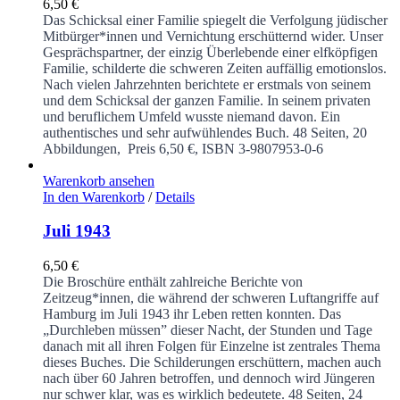
6,50
€
Das Schicksal einer Familie spiegelt die Verfolgung jüdischer
Mitbürger*innen und Vernichtung erschütternd wider. Unser
Gesprächspartner, der einzig Überlebende einer elfköpfigen
Familie, schilderte die schweren Zeiten auffällig emotionslos.
Nach vielen Jahrzehnten berichtete er erstmals von seinem
und dem Schicksal der ganzen Familie. In seinem privaten
und beruflichem Umfeld wusste niemand davon. Ein
authentisches und sehr aufwühlendes Buch.
48 Seiten, 20
Abbildungen, Preis 6,50 €, ISBN 3-9807953-0-6
Warenkorb ansehen
In den Warenkorb
/
Details
Juli 1943
6,50
€
Die Broschüre enthält zahlreiche Berichte von
Zeitzeug*innen, die während der schweren Luftangriffe auf
Hamburg im Juli 1943 ihr Leben retten konnten. Das
„Durchleben müssen” dieser Nacht, der Stunden und Tage
danach mit all ihren Folgen für Einzelne ist zentrales Thema
dieses Buches. Die Schilderungen erschüttern, machen auch
nach über 60 Jahren betroffen, und dennoch wird Jüngeren
nur schwer klar, was es wirklich bedeutete.
48 Seiten, 24