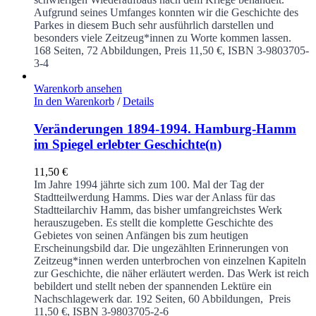
Aufgrund seines Umfanges konnten wir die Geschichte des
Parkes in diesem Buch sehr ausführlich darstellen und
besonders viele Zeitzeug*innen zu Worte kommen lassen.
168 Seiten, 72 Abbildungen, Preis 11,50 €, ISBN 3-9803705-
3-4
Warenkorb ansehen
In den Warenkorb
/
Details
Veränderungen 1894-1994. Hamburg-Hamm
im Spiegel erlebter Geschichte(n)
11,50
€
Im Jahre 1994 jährte sich zum 100. Mal der Tag der
Stadtteilwerdung Hamms. Dies war der Anlass für das
Stadtteilarchiv Hamm, das bisher umfangreichstes Werk
herauszugeben. Es stellt die komplette Geschichte des
Gebietes von seinen Anfängen bis zum heutigen
Erscheinungsbild dar. Die ungezählten Erinnerungen von
Zeitzeug*innen werden unterbrochen von einzelnen Kapiteln
zur Geschichte, die näher erläutert werden. Das Werk ist reich
bebildert und stellt neben der spannenden Lektüre ein
Nachschlagewerk dar.
192 Seiten, 60 Abbildungen, Preis
11,50 €, ISBN 3-9803705-2-6