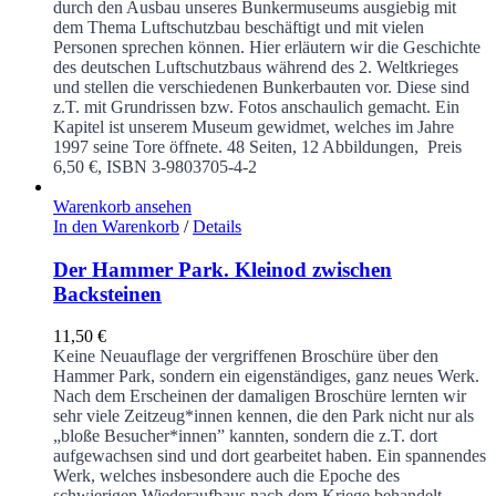
durch den Ausbau unseres Bunkermuseums ausgiebig mit
dem Thema Luftschutzbau beschäftigt und mit vielen
Personen sprechen können. Hier erläutern wir die Geschichte
des deutschen Luftschutzbaus während des 2. Weltkrieges
und stellen die verschiedenen Bunkerbauten vor. Diese sind
z.T. mit Grundrissen bzw. Fotos anschaulich gemacht. Ein
Kapitel ist unserem Museum gewidmet, welches im Jahre
1997 seine Tore öffnete.
48 Seiten, 12 Abbildungen, Preis
6,50 €, ISBN 3-9803705-4-2
Warenkorb ansehen
In den Warenkorb
/
Details
Der Hammer Park. Kleinod zwischen
Backsteinen
11,50
€
Keine Neuauflage der vergriffenen Broschüre über den
Hammer Park, sondern ein eigenständiges, ganz neues Werk.
Nach dem Erscheinen der damaligen Broschüre lernten wir
sehr viele Zeitzeug*innen kennen, die den Park nicht nur als
„bloße Besucher*innen” kannten, sondern die z.T. dort
aufgewachsen sind und dort gearbeitet haben. Ein spannendes
Werk, welches insbesondere auch die Epoche des
schwierigen Wiederaufbaus nach dem Kriege behandelt.