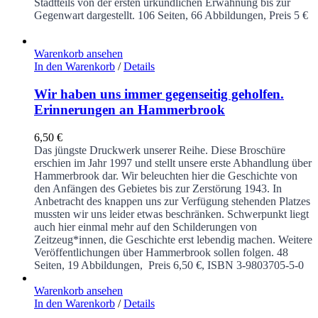
Stadtteils von der ersten urkundlichen Erwähnung bis zur
Gegenwart dargestellt.
106 Seiten, 66 Abbildungen, Preis 5 €
Warenkorb ansehen
In den Warenkorb
/
Details
Wir haben uns immer gegenseitig geholfen.
Erinnerungen an Hammerbrook
6,50
€
Das jüngste Druckwerk unserer Reihe. Diese Broschüre
erschien im Jahr 1997 und stellt unsere erste Abhandlung über
Hammerbrook dar. Wir beleuchten hier die Geschichte von
den Anfängen des Gebietes bis zur Zerstörung 1943. In
Anbetracht des knappen uns zur Verfügung stehenden Platzes
mussten wir uns leider etwas beschränken. Schwerpunkt liegt
auch hier einmal mehr auf den Schilderungen von
Zeitzeug*innen, die Geschichte erst lebendig machen. Weitere
Veröffentlichungen über Hammerbrook sollen folgen.
48
Seiten, 19 Abbildungen, Preis 6,50 €, ISBN 3-9803705-5-0
Warenkorb ansehen
In den Warenkorb
/
Details