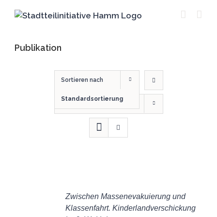
Zum
Inhalt
springen
Publikation
Sortieren nach
Standardsortierung
Zeige
50 Produkte
IN
DEN
Zwischen Massenevakuierung und
WARENKORB
Klassenfahrt. Kinderlandverschickung
/