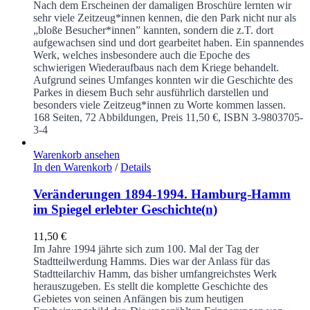
Nach dem Erscheinen der damaligen Broschüre lernten wir
sehr viele Zeitzeug*innen kennen, die den Park nicht nur als
„bloße Besucher*innen” kannten, sondern die z.T. dort
aufgewachsen sind und dort gearbeitet haben. Ein spannendes
Werk, welches insbesondere auch die Epoche des
schwierigen Wiederaufbaus nach dem Kriege behandelt.
Aufgrund seines Umfanges konnten wir die Geschichte des
Parkes in diesem Buch sehr ausführlich darstellen und
besonders viele Zeitzeug*innen zu Worte kommen lassen.
168 Seiten, 72 Abbildungen, Preis 11,50 €, ISBN 3-9803705-
3-4
Warenkorb ansehen
In den Warenkorb
/
Details
Veränderungen 1894-1994. Hamburg-Hamm
im Spiegel erlebter Geschichte(n)
11,50
€
Im Jahre 1994 jährte sich zum 100. Mal der Tag der
Stadtteilwerdung Hamms. Dies war der Anlass für das
Stadtteilarchiv Hamm, das bisher umfangreichstes Werk
herauszugeben. Es stellt die komplette Geschichte des
Gebietes von seinen Anfängen bis zum heutigen