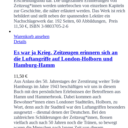
Erscheinungsbild dar. Die ungezählten Erinnerungen von
Zeitzeug*innen werden unterbrochen von einzelnen Kapiteln
zur Geschichte, die näher erläutert werden. Das Werk ist reich
bebildert und stellt neben der spannenden Lektüre ein
Nachschlagewerk dar.
192 Seiten, 60 Abbildungen, Preis
11,50 €, ISBN 3-9803705-2-6
Warenkorb ansehen
Details
Es war ja Krieg. Zeitzeugen erinnern sich an
die Luftangriffe auf London-Holborn und
Hamburg-Hamm
11,50
€
Aus Anlass des 50. Jahrestages der Zerstörung weiter Teile
Hamburgs im Jahre 1943 beschäftigen wir uns in diesem
Buch mit den persönlichen Erlebnissen der Betroffenen aus
Hamm und Hammerbrook. Dabei kommen auch
Bewohner*innen eines Londoner Stadtteiles, Holborn, zu
Wort, denn auch ihr Stadtteil war den Luftangriffen besonders
ausgesetzt – diesmal denen der Deutschen. Bei den
zahlreichen Schilderungen der Zeitzeug*innen, flossen
vielfach auch nach 50 Jahren noch die Tränen, so bewegt
waren die Menschen nach langer Zeit von diesem