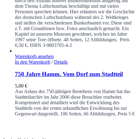
durch den Ausbau unseres Bunkermuseums ausgiebig mit
dem Thema Luftschutzbau beschäftigt und mit vielen
Personen sprechen können. Hier erläutern wir die Geschichte
des deutschen Luftschutzbaus während des 2. Weltkrieges
und stellen die verschiedenen Bunkerbauten vor. Diese sind
z.T. mit Grundrissen bzw. Fotos anschaulich gemacht. Ein
Kapitel ist unserem Museum gewidmet, welches im Jahre
1997 seine Tore öffnete.
48 Seiten, 12 Abbildungen, Preis
6,50 €, ISBN 3-9803705-4-2
Warenkorb ansehen
In den Warenkorb
/
Details
750 Jahre Hamm. Vom Dorf zum Stadtteil
5,00
€
Aus Anlass des 750-jährigen Bestehens von Hamm hat das
Stadtteilarchiv im Jahr 2006 diese Broschüre erarbeitet.
Komprimiert und detailliert wird die Entwicklung des
Stadtteils von der ersten urkundlichen Erwähnung bis zur
Gegenwart dargestellt.
106 Seiten, 66 Abbildungen, Preis 5 €