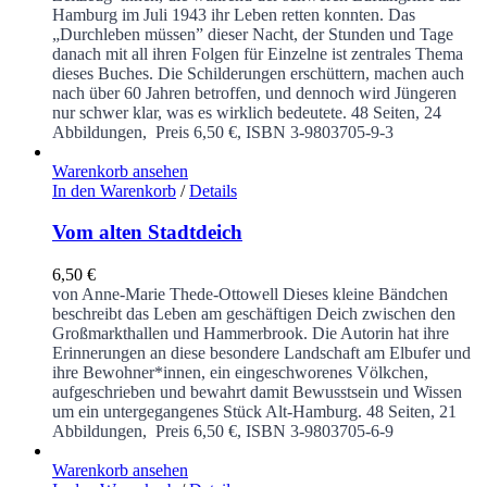
Hamburg im Juli 1943 ihr Leben retten konnten. Das
„Durchleben müssen” dieser Nacht, der Stunden und Tage
danach mit all ihren Folgen für Einzelne ist zentrales Thema
dieses Buches. Die Schilderungen erschüttern, machen auch
nach über 60 Jahren betroffen, und dennoch wird Jüngeren
nur schwer klar, was es wirklich bedeutete.
48 Seiten, 24
Abbildungen, Preis 6,50 €, ISBN 3-9803705-9-3
Warenkorb ansehen
In den Warenkorb
/
Details
Vom alten Stadtdeich
6,50
€
von Anne-Marie Thede-Ottowell
Dieses kleine Bändchen
beschreibt das Leben am geschäftigen Deich zwischen den
Großmarkthallen und Hammerbrook. Die Autorin hat ihre
Erinnerungen an diese besondere Landschaft am Elbufer und
ihre Bewohner*innen, ein eingeschworenes Völkchen,
aufgeschrieben und bewahrt damit Bewusstsein und Wissen
um ein untergegangenes Stück Alt-Hamburg.
48 Seiten, 21
Abbildungen, Preis 6,50 €, ISBN 3-9803705-6-9
Warenkorb ansehen